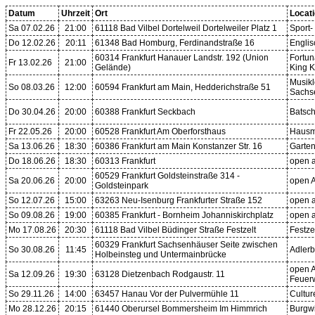
Datum
Uhrzeit
Ort
Locat
Sa 07.02.26
21:00
61118 Bad Vilbel Dortelweil Dortelweiler Platz 1
Sport-
Do 12.02.26
20:11
61348 Bad Homburg, Ferdinandstraße 16
Englis
60314 Frankfurt Hanauer Landstr. 192 (Union
Fortun
Fr 13.02.26
21:00
Gelände)
King 
Musikl
So 08.03.26
12:00
60594 Frankfurt am Main, Hedderichstraße 51
Sachs
Do 30.04.26
20:00
60388 Frankfurt Seckbach
Batsch
Fr 22.05.26
20:00
60528 Frankfurt Am Oberforsthaus
Hausma
Sa 13.06.26
18:30
60386 Frankfurt am Main Konstanzer Str. 16
Garte
Do 18.06.26
18:30
60313 Frankfurt
open a
60529 Frankfurt Goldsteinstraße 314 -
Sa 20.06.26
20:00
open A
Goldsteinpark
So 12.07.26
15:00
63263 Neu-Isenburg Frankfurter Straße 152
open a
So 09.08.26
19:00
60385 Frankfurt - Bornheim Johanniskirchplatz
open a
Mo 17.08.26
20:30
61118 Bad Vilbel Büdinger Straße Festzelt
Festz
60329 Frankfurt Sachsenhäuser Seite zwischen
So 30.08.26
11:45
Adler
Holbeinsteg und Untermainbrücke
open A
Sa 12.09.26
19:30
63128 Dietzenbach Rodgaustr. 11
Feuer
So 29.11.26
14:00
63457 Hanau Vor der Pulvermühle 11
Cultur
Mo 28.12.26
20:15
61440 Oberursel Bommersheim Im Himmrich
Burgw